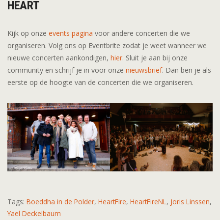
HEART
Kijk op onze
events pagina
voor andere concerten die we
organiseren. Volg ons op Eventbrite zodat je weet wanneer we
nieuwe concerten aankondigen,
hier
. Sluit je aan bij onze
community en schrijf je in voor onze
nieuwsbrief
. Dan ben je als
eerste op de hoogte van de concerten die we organiseren.
Tags:
Boeddha in de Polder
,
HeartFire
,
HeartFireNL
,
Joris Linssen
,
Yael Deckelbaum